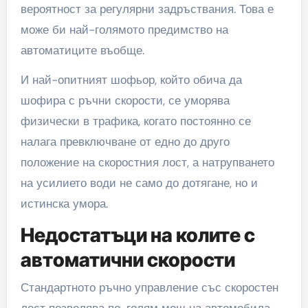
вероятност за регулярни задръствания. Това е
може би най-голямото предимство на
автоматиците въобще.
И най-опитният шофьор, който обича да
шофира с ръчни скорости, се уморява
физически в трафика, когато постоянно се
налага превключване от едно до друго
положение на скоростния лост, а натрупването
на усилието води не само до дотягане, но и
истинска умора.
Недостатъци на колите с
автоматични скорости
Стандартното ръчно управление със скоростен
лост позволява по-голям мощ на автомобила.