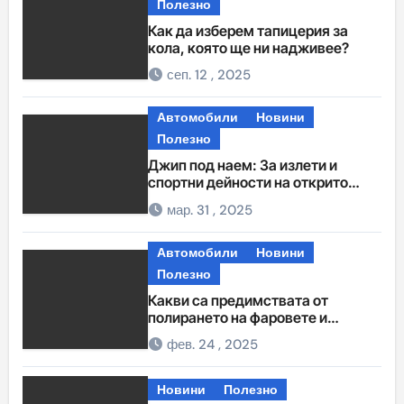
Полезно
Как да изберем тапицерия за
кола, която ще ни надживее?
сеп. 12 , 2025
Автомобили
Новини
Полезно
Джип под наем: За излети и
спортни дейности на открито
извън града
мар. 31 , 2025
Автомобили
Новини
Полезно
Какви са предимствата от
полирането на фаровете и
полагането на защитно фолио?
фев. 24 , 2025
Новини
Полезно