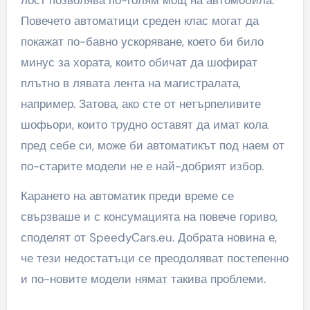
Повечето автоматици среден клас могат да
покажат по-бавно ускоряване, което би било
минус за хората, които обичат да шофират
плътно в лявата лента на магистралата,
например. Затова, ако сте от нетърпеливите
шофьори, които трудно оставят да имат кола
пред себе си, може би автоматикът под наем от
по-старите модели не е най-добрият избор.
Карането на автоматик преди време се
свързваше и с консумацията на повече гориво,
споделят от SpeedyCars.eu. Добрата новина е,
че тези недостатъци се преодоляват постепенно
и по-новите модели нямат такива проблеми.