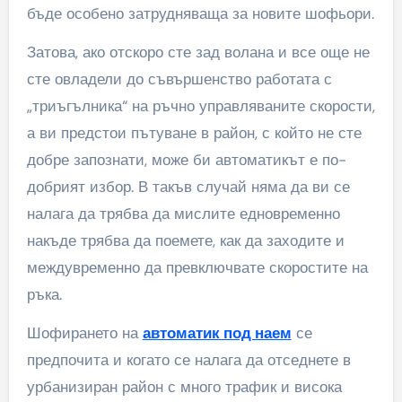
бъде особено затрудняваща за новите шофьори.
Затова, ако отскоро сте зад волана и все още не
сте овладели до съвършенство работата с
„триъгълника“ на ръчно управляваните скорости,
а ви предстои пътуване в район, с който не сте
добре запознати, може би автоматикът е по-
добрият избор. В такъв случай няма да ви се
налага да трябва да мислите едновременно
накъде трябва да поемете, как да заходите и
междувременно да превключвате скоростите на
ръка.
Шофирането на
автоматик под наем
се
предпочита и когато се налага да отседнете в
урбанизиран район с много трафик и висока