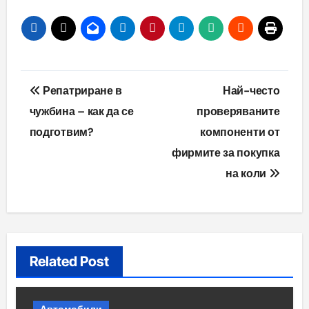
Навигация
Репатриране в
Най-често
чужбина – как да се
проверяваните
подготвим?
компоненти от
фирмите за покупка
на коли
Related Post