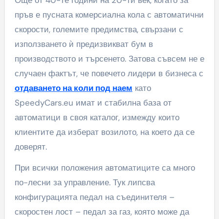
Още от 40-те години на 20-ти век, когато за
пръв е пусната комерсиална кола с автоматични
скорости, големите предимства, свързани с
използването ѝ предизвикват бум в
производството и търсенето. Затова съвсем не е
случаен фактът, че повечето лидери в бизнеса с
отдаването на коли под наем
като
SpeedyCars.eu имат и стабилна база от
автоматици в своя каталог, измежду които
клиентите да изберат возилото, на което да се
доверят.
При всички положения автоматиците са много
по-лесни за управление. Тук липсва
конфигурацията педал на съединителя –
скоростен лост – педал за газ, която може да