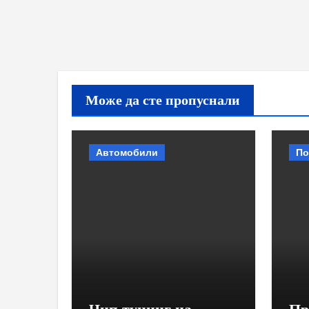
Може да сте пропуснали
Автомобили
По