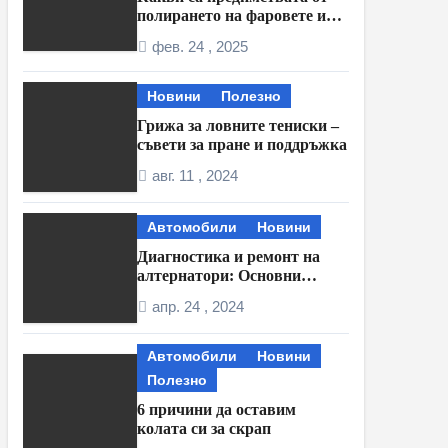
полирането на фаровете и
полагането на защитно
фев. 24 , 2025
фолио?
Новини
Полезно
Грижа за ловните тениски –
съвети за пране и поддръжка
авг. 11 , 2024
Автомобили
Новини
Диагностика и ремонт на
алтернатори: Основни
техники и процедури
апр. 24 , 2024
Автомобили
Новини
Полезно
6 причини да оставим
колата си за скрап