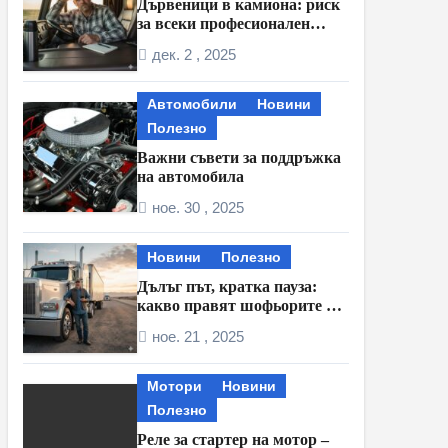
Дървеници в камиона: риск
за всеки професионален
шофьор
дек. 2 , 2025
Автомобили
Новини
Полезно
Важни съвети за поддръжка
на автомобила
ное. 30 , 2025
Новини
Полезно
Дълъг път, кратка пауза:
какво правят шофьорите по
време на междинните
ное. 21 , 2025
спирки
Мотори
Новини
Полезно
Реле за стартер на мотор –