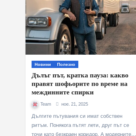
Новини
Полезно
Дълъг път, кратка пауза: какво
правят шофьорите по време на
междинните спирки
Team
ное. 21, 2025
Дългите пътувания си имат собствен
ритъм. Понякога пътят лети, друг път се
точи като безкраен коридор. А модерните