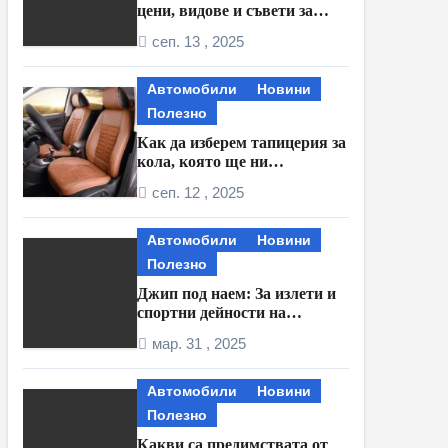
цени, видове и съвети за
монтаж
сеп. 13 , 2025
Автомобили
Новини
Полезно
Как да изберем тапицерия за
кола, която ще ни
надживее?
сеп. 12 , 2025
Автомобили
Новини
Полезно
Джип под наем: За излети и
спортни дейности на
открито извън града
мар. 31 , 2025
Автомобили
Новини
Полезно
Какви са предимствата от