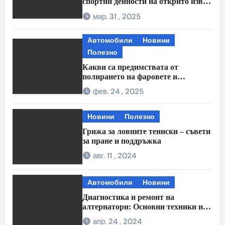
спортни дейности на открито извън
града
мар. 31 , 2025
Автомобили
Новини
Полезно
Какви са предимствата от
полирането на фаровете и
полагането на защитно фолио?
фев. 24 , 2025
Новини
Полезно
Грижа за ловните тениски – съвети
за пране и поддръжка
авг. 11 , 2024
Автомобили
Новини
Диагностика и ремонт на
алтернатори: Основни техники и
процедури
апр. 24 , 2024