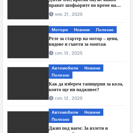
правят шофьорите по време на
междинните спирки
ное. 21 , 2025
Мотори
Новини
Полезно
Реле за стартер на мотор – цени,
видове и съвети за монтаж
сеп. 13 , 2025
Автомобили
Новини
Полезно
Как да изберем тапицерия за кола,
която ще ни надживее?
сеп. 12 , 2025
Автомобили
Новини
Полезно
Джип под наем: За излети и