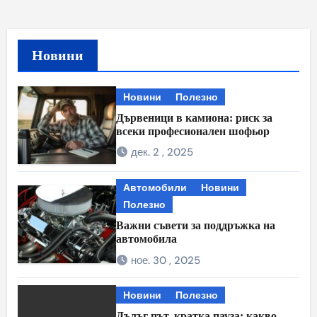
Новини
Новини
Полезно
Дървеници в камиона: риск за
всеки професионален шофьор
дек. 2 , 2025
Автомобили
Новини
Полезно
Важни съвети за поддръжка на
автомобила
ное. 30 , 2025
Новини
Полезно
Дълъг път, кратка пауза: какво